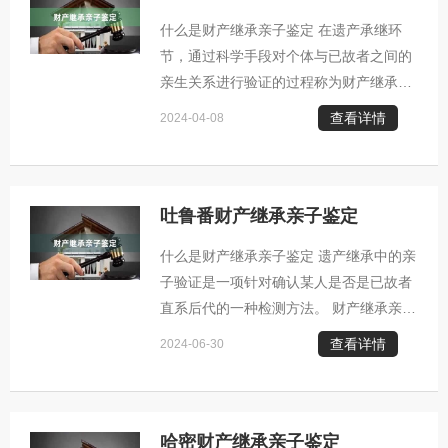
上并非亲生子女的情况，便可能需要实施
什么是财产继承亲子鉴定 在遗产承继环
亲子鉴定来查明真相。 2. 保障非婚生子
节，通过科学手段对个体与已故者之间的
女的合法权益：针对那些未经合法婚姻注
亲生关系进行验证的过程称为财产继承亲
册的非婚生子女，他们往往面临无继承权
子鉴定。 财产继承亲子鉴定通常发生的几
的困境。借助亲子鉴定技术，可以明确他
查看详情
2024-04-08
种情况： 1. 关于遗产继承的纠纷：在分
们与
配遗产的过程中，若出现有人对继承人资
格产生疑虑，例如对于某位自称是继承人
的个人是否真正具备此身份表示怀疑，就
吐鲁番财产继承亲子鉴定
可能需要实施亲子检测来确认其真实关
什么是财产继承亲子鉴定 遗产继承中的亲
系。 2. 保障非婚生子女的合法权益：对
子验证是一项针对确认某人是否是已故者
于那些未正式注册的非婚生子女，他们往
直系后代的一种检测方法。 财产继承亲子
往面临无法享受法定继承权的困境。借助
鉴定通常发生的几种情况： 1. 遗产继承
亲子鉴定技术，可以明确确定其与被继承
查看详情
2024-06-30
纠纷：当涉及遗产分配问题时，若有人对
人之间
某位自称继承人的人选持有疑虑，例如对
其是否真的是合法的子女身份存有疑问，
则可能需要启动亲子鉴定程序来澄清事
哈密财产继承亲子鉴定