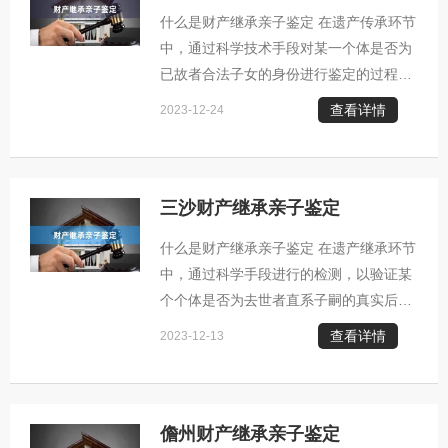
验以确认亲子关系。 2. 保障非婚生子女
什么是财产继承亲子鉴定 在遗产传承环节
的合法权益：那些未经法定登记的非婚生
中，通过科学技术手段对某一个体是否为
子女，可能会面临缺乏合法继承权的困
已故者合法子女的身份进行鉴定的过程被
境。借助亲子鉴定技术，可以明确其与遗
称为财产继承亲子鉴定。 财产继承亲子鉴
产继承人的血缘关联，进而帮助他们争取
查看详情
2023-12-24
定通常发生的几种情况： 1. 关于法定继
到
承人身份的纠纷：在分配遗产的过程中，
若有人对某位自称为继承者的人的真实性
表示疑问，例如对其是否真的是亲生子女
三沙财产继承亲子鉴定
产生疑虑，那么就可能需要通过亲子鉴定
什么是财产继承亲子鉴定 在遗产继承环节
来确定其继承人资格。 2. 保障非婚生子
中，通过科学手段进行的检测，以验证某
女合法权益：对于那些未进行婚姻登记的
个个体是否为去世者直系子嗣的真实后代
子女而言，他们可能无法享有法定的继承
的行为被称为财产继承亲子鉴定。 财产继
权。借助亲子鉴定技术，能够明确其与遗
查看详情
2023-12-13
承亲子鉴定通常发生的几种情况： 1. 关
产
于遗产继承的纠纷：当涉及财产分配问
题，若有人对于谁是真正的继承人产生疑
问，例如怀疑某自称是后代的人并非亲
儋州财产继承亲子鉴定