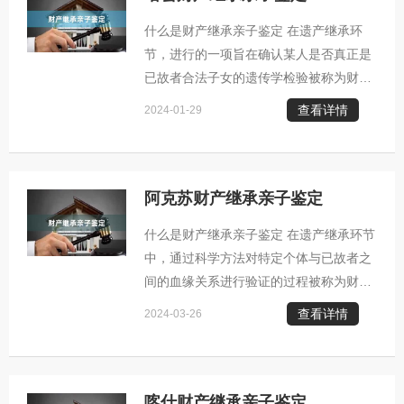
实。 2. 非婚姻所生子女权益维护：那些
什么是财产继承亲子鉴定 在遗产继承环
未经法定注册的非婚生子女，往往面临无
节，进行的一项旨在确认某人是否真正是
继承权的困境。借助亲子鉴定技术，可以
已故者合法子女的遗传学检验被称为财产
明确他们与被继承人之间的生物联系，进
继承亲子验证。 财产继承亲子鉴定通常发
而帮助他们合法获得应有的遗产分配。 3.
查看详情
2024-01-29
生的几种情况： 1. 遗产继承纠纷：当涉
及财产传承问题时，若出现对继承人资格
的异议，例如对方质疑某自称继承人的人
并非真正的亲生子女，就可能需要实施亲
阿克苏财产继承亲子鉴定
子验证来确定身份关系。 2. 保障非婚生
什么是财产继承亲子鉴定 在遗产继承环节
子女的合法权益：对于那些未经法定婚姻
中，通过科学方法对特定个体与已故者之
程序出生的孩子，他们或许不具备法定的
间的血缘关系进行验证的过程被称为财产
遗产继承资格。进行亲子鉴定有助于明确
继承亲子鉴定，旨在确认该个体是否是已
其与遗产继承人之间的血缘联系，进而帮
查看详情
2024-03-26
故者的直系后代。 财产继承亲子鉴定通常
助这
发生的几种情况： 1. 遗产继承纠纷：当
涉及遗产分配事宜时，若有人对于继承者
的资格产生异议，例如对某位自称为继承
喀什财产继承亲子鉴定