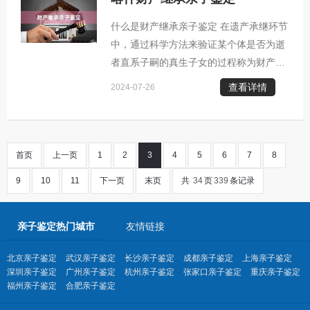
人的人的真实子女身份表示疑虑，那么可
什么是财产继承亲子鉴定 在遗产承继环节
能需要启动亲子验证程序。 2. 保障非婚
中，通过科学方法来验证某个体是否为逝
生子女合法权益：对于那些未经正式注册
者直系子嗣的真生子女的过程称为财产继
的非婚生子女而言，他们可能面临无法享
承亲子鉴定。 财产继承亲子鉴定通常发生
有法定继承权的困境。而进行亲子鉴定有
查看详情
2024-07-26
的几种情况： 1. 遗产继承纠纷：在分配
助
遗产的过程中，若有人对于某位自称继承
人的人选持有异议，例如对其是否为真正
的子女地位表示怀疑，那么可能需要借助
首页
上一页
1
2
3
4
5
6
7
8
DNA检验来确认其与遗产所有者的亲属关
9
10
11
下一页
末页
共
34
页
339
条记录
系。 2. 保障非婚生儿合法权益：对于那
些未经合法注册的非婚生子女而言，他们
或许无法享有法定的遗产继承权利。进行
亲子鉴定热门城市
友情链接
亲子验证有助于明确他们与被继承人之间
北京亲子鉴定
武汉亲子鉴定
长沙亲子鉴定
成都亲子鉴定
上海亲子鉴定
深圳亲子鉴定
广州亲子鉴定
杭州亲子鉴定
张家口亲子鉴定
重庆亲子鉴定
福州亲子鉴定
合肥亲子鉴定