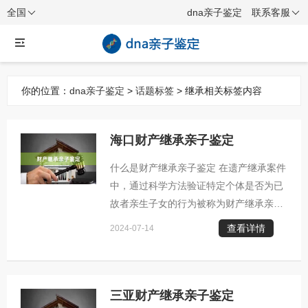
全国
dna亲子鉴定
联系客服
你的位置：
dna亲子鉴定
>
话题标签
> 继承相关标签内容
海口财产继承亲子鉴定
什么是财产继承亲子鉴定 在遗产继承案件
中，通过科学方法验证特定个体是否为已
故者亲生子女的行为被称为财产继承亲子
鉴定。 财产继承亲子鉴定通常发生的几种
查看详情
2024-07-14
情况： 1. 关于遗产继承的纠纷：在涉及
财产分配的过程中，若有人对继承人资格
表示异议，例如疑虑某自称的继承人并非
真实子女身份，这时往往需要实施DNA检
三亚财产继承亲子鉴定