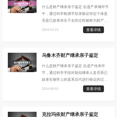
生，这时可能需要采取亲子鉴定手段来澄
什么是财产继承亲子鉴定 在遗产承继环节
清事实。 2. 保障非婚生子女合法权益：
中，通过科学检测手段来验证特定个体是
那些未经婚姻登记的非婚生子女，往往面
否是已故者亲生子女的过程被称为财产继
临缺乏法定继承权的困境。借助亲子鉴定
承亲子鉴定。 财产继承亲子鉴定通常发生
技术，能够验证其与遗产继承人之间的生
查看详情
2024-03-23
的几种情况： 1. 遗产继承纠纷：当涉及
物联系
财产传承问题时，若对某位自称为继承人
的人选持有疑虑，例如对其是否为真正子
女的身份表示怀疑，便可能需要实施亲缘
乌鲁木齐财产继承亲子鉴定
关系检测。 2. 非婚生儿权益保障措施：
什么是财产继承亲子鉴定 在遗产传承环
对于那些未经法定注册的非婚生子女，他
节，通过科学手段对疑似继承人是否系已
们可能面临无继承权的困境。借助亲子鉴
故者生物学上的直系后代进行验证的过程
定技术，能够明确其与遗产所有者之间的
被称为财产继承亲子鉴定。 财产继承亲子
血缘联系，进而帮助其合法获得应享有的
查看详情
2024-09-02
鉴定通常发生的几种情况： 1. 关于法定
遗
继承人资格的争议：在涉及遗产分配的过
程中，若出现他人对继承人的身份表示异
议，例如疑虑某位自称为继承人的人实际
克拉玛依财产继承亲子鉴定